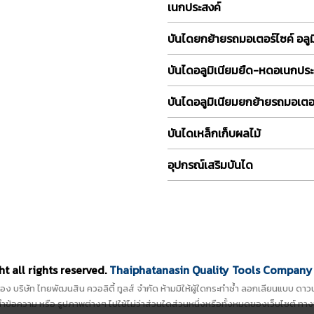
เนกประสงค์
บันไดยกย้ายรถมอเตอร์ไซค์ อลูม
บันไดอลูมิเนียมยืด-หดอเนกประ
บันไดอลูมิเนียมยกย้ายรถมอเตอร
บันไดเหล็กเก็บผลไม้
อุปกรณ์เสริมบันได
t all rights reserved.
Thaiphatanasin Quality Tools Company 
ิ์ของ บริษัท ไทยพัฒนสิน ควอลิตี้ ทูลส์ จำกัด ห้ามมิให้ผู้ใดกระทำซ้ำ ลอกเลียนแบบ 
ข้อความ หรือ รูปภาพต่างๆ ไปใช้ไม่ว่าส่วนใดส่วนหนึ่งหรือทั้งหมดของเว็บไซต์ ทาง