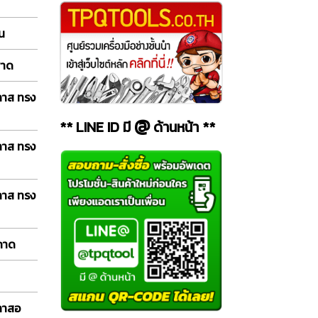
อน
พาด
ลาส ทรง
@
** LINE ID มี
ด้านหน้า **
ลาส ทรง
ลาส ทรง
 ถาด
กลาสอ