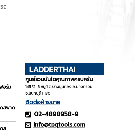
-59
LADDERTHAI
ศูนย์รวมบันไดคุณภาพครบครัน
ฟอร์ม
145/2-3 หมู่ 1 ต.บางขุนกอง อ.บางกรวย
จ.นนทบุรี 11130
ติดต่อฝ่ายขาย
กลาสพาด
02-4898958-9
info@tpqt
ools.com
ลาส