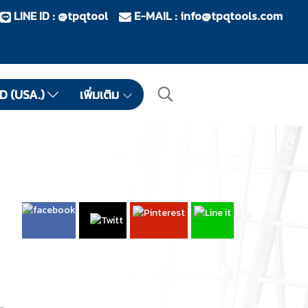
LINE ID : @tpqtool
E-MAIL :
info@tpqtools.com
ID (USA.)
เพิ่มเติม