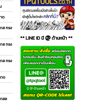
อน
พาด
ลาส ทรง
@
** LINE ID มี
ด้านหน้า **
ลาส ทรง
ลาส ทรง
 ถาด
กลาสอ