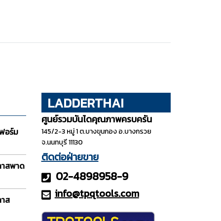
LADDERTHAI
ศูนย์รวมบันไดคุณภาพครบครัน
ฟอร์ม
145/2-3 หมู่ 1 ต.บางขุนกอง อ.บางกรวย
จ.นนทบุรี 11130
ติดต่อฝ่ายขาย
กลาสพาด
02-4898958-9
info@tpqt
ools.com
ลาส