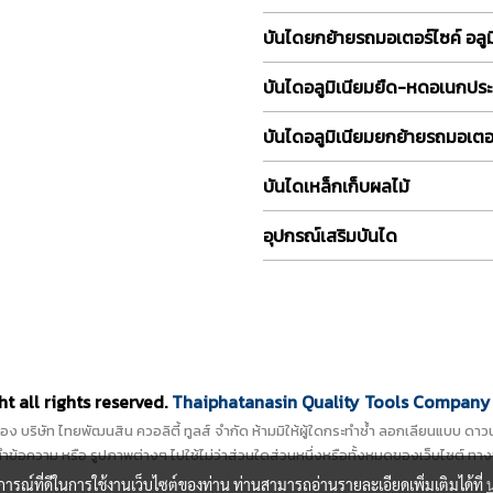
บันไดยกย้ายรถมอเตอร์ไซค์ อลูม
บันไดอลูมิเนียมยืด-หดอเนกประ
บันไดอลูมิเนียมยกย้ายรถมอเตอร
บันไดเหล็กเก็บผลไม้
อุปกรณ์เสริมบันได
t all rights reserved.
Thaiphatanasin Quality Tools Company 
ิ์ของ บริษัท ไทยพัฒนสิน ควอลิตี้ ทูลส์ จำกัด ห้ามมิให้ผู้ใดกระทำซ้ำ ลอกเลียนแบบ 
ข้อความ หรือ รูปภาพต่างๆ ไปใช้ไม่ว่าส่วนใดส่วนหนึ่งหรือทั้งหมดของเว็บไซต์ ทาง
บการณ์ที่ดีในการใช้งานเว็บไซต์ของท่าน ท่านสามารถอ่านรายละเอียดเพิ่มเติมได้ที่