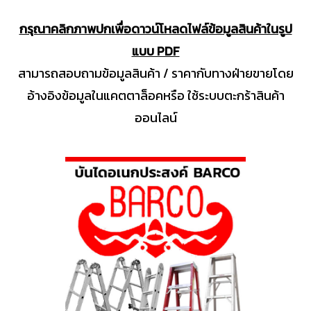
กรุณาคลิกภาพปกเพื่อดาวน์โหลดไฟล์ข้อมูลสินค้าในรูป
แบบ PDF
สามารถสอบถามข้อมูลสินค้า / ราคากับทางฝ่ายขายโดย
อ้างอิงข้อมูลในแคตตาล็อคหรือ ใช้ระบบตะกร้าสินค้า
ออนไลน์