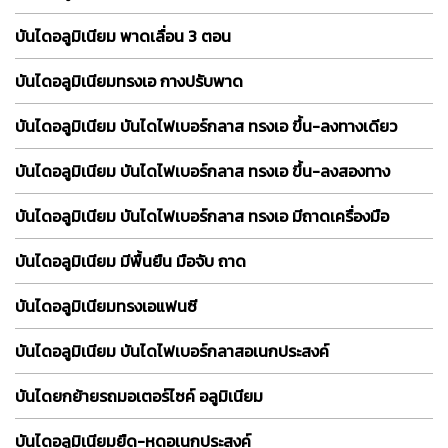
บันไดอลูมิเนียม พาดเลื่อน 3 ตอน
บันไดอลูมิเนียมทรงเอ กางปรับพาด
บันไดอลูมิเนียม บันไดไฟเบอร์กลาส ทรงเอ ขึ้น-ลงทางเดียว
บันไดอลูมิเนียม บันไดไฟเบอร์กลาส ทรงเอ ขึ้น-ลงสองทาง
บันไดอลูมิเนียม บันไดไฟเบอร์กลาส ทรงเอ มีถาดเครื่องมือ
บันไดอลูมิเนียม มีพื้นยืน มือจับ ถาด
บันไดอลูมิเนียมทรงเอแฟนซี
บันไดอลูมิเนียม บันไดไฟเบอร์กลาสอเนกประสงค์
บันไดยกย้ายรถมอเตอร์ไซค์ อลูมิเนียม
บันไดอลูมิเนียมยืด-หดอเนกประสงค์