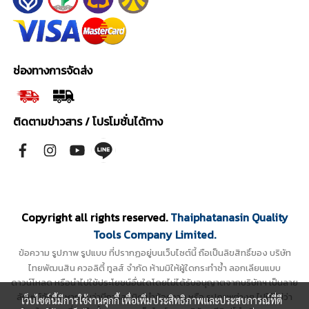
ช่องทางการจัดส่ง
ติดตามข่าวสาร / โปรโมชั่นได้ทาง
Copyright all rights reserved.
Thaiphatanasin Quality
Tools Company Limited.
ข้อความ รูปภาพ รูปแบบ ที่ปรากฏอยู่บนเว็บไซต์นี้ ถือเป็นลิขสิทธิ์ของ บริษัท
ไทยพัฒนสิน ควอลิตี้ ทูลส์ จำกัด ห้ามมิให้ผู้ใดกระทำซ้ำ ลอกเลียนแบบ
ดาวน์โหลด หรือนำไปใช้ประโยชน์อื่นใดโดยไม่ได้รับอนุญาตจากบริษัทฯ เป็นลาย
ลักษณ์อักษร หากพบว่ามีการละเมิด นำข้อความ หรือ รูปภาพต่างๆ ไปใช้ไม่ว่า
เว็บไซต์นี้มีการใช้งานคุกกี้ เพื่อเพิ่มประสิทธิภาพและประสบการณ์ที่ดี