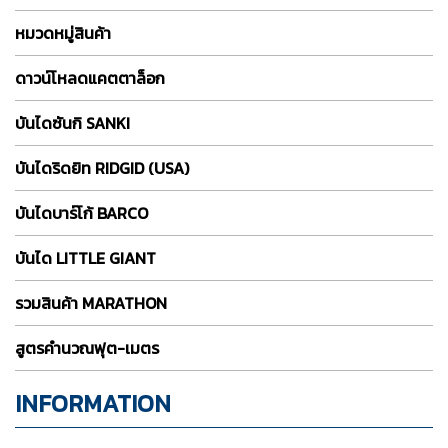
หมวดหมู่สินค้า
ดาวน์โหลดแคตตาล็อก
บันไดซันกิ SANKI
บันไดริดยิท RIDGID (USA)
บันไดบาร์โก้ BARCO
บันได LITTLE GIANT
รวมสินค้า MARATHON
สูตรคำนวณฟุต-เมตร
INFORMATION