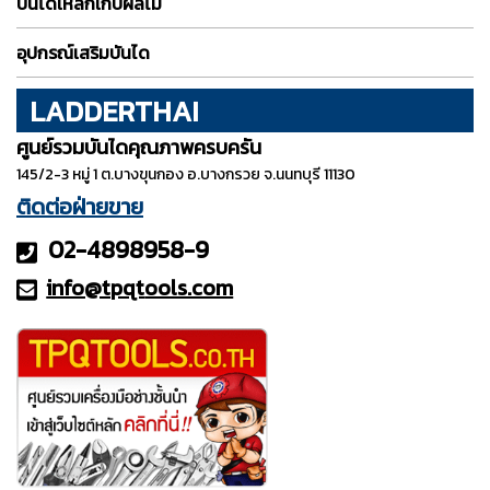
บันไดเหล็กเก็บผลไม้
อุปกรณ์เสริมบันได
LADDERTHAI
ศูนย์รวมบันไดคุณภาพครบครัน
145/2-3 หมู่ 1 ต.บางขุนกอง อ.บางกรวย จ.นนทบุรี 11130
ติดต่อฝ่ายขาย
02-4898958-9
info@tpqt
ools.com