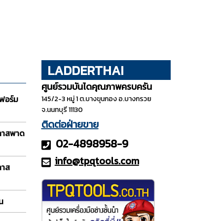
LADDERTHAI
ศูนย์รวมบันไดคุณภาพครบครัน
ฟอร์ม
145/2-3 หมู่ 1 ต.บางขุนกอง อ.บางกรวย
จ.นนทบุรี 11130
ติดต่อฝ่ายขาย
กลาสพาด
02-4898958-9
info@tpqt
ools.com
ลาส
อน