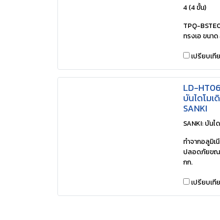
4 (4 ขั้น)
TPQ-BSTE04 (
ทรงเอ ขนาด 
เปรียบเที
LD-HT06 (
บันไดโมเดิร
SANKI
SANKI: บันได
ทำจากอลูมิเน
ปลอดภัยขณะใ
กก.
เปรียบเที