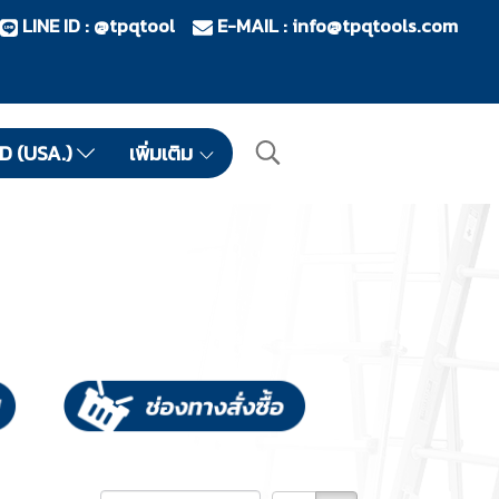
LINE ID : @tpqtool
E-MAIL :
info@tpqtools.com
ID (USA.)
เพิ่มเติม