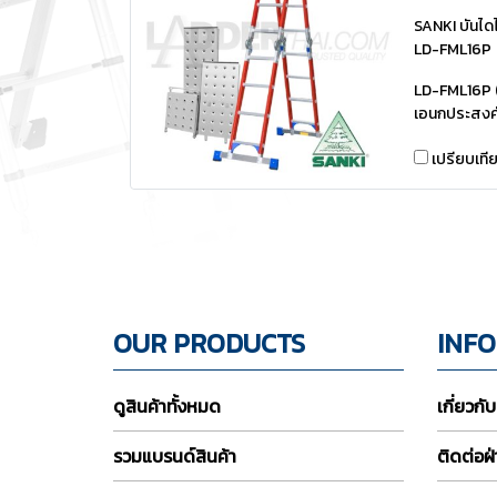
SANKI บันได
LD-FML16P
LD-FML16P (
เอนกประสงค์
เปรียบเที
OUR PRODUCTS
INF
ดูสินค้าทั้งหมด
เกี่ยวกั
รวมแบรนด์สินค้า
ติดต่อฝ