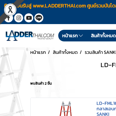
ยินดีต้อนรับสู่ www.LADDERTHAI.com ศูนย์รวมบัน
หน้าแรก
สินค้าทั้งหม
หน้าแรก
สินค้าทั้งหมด
รวมสินค้า SANK
LD-F
พบสินค้า 2 ชิ้น
LD-FML16P
กลาสเอนก
SANKI