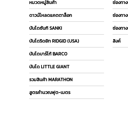
หมวดหมู่สินค้า
ช่องทางก
ดาวน์โหลดแคตตาล็อก
ช่องทาง
บันไดซันกิ SANKI
ช่องทาง
บันไดริดยิท RIDGID (USA)
ลิงค์
บันไดบาร์โก้ BARCO
บันได LITTLE GIANT
รวมสินค้า MARATHON
สูตรคำนวณฟุต-เมตร