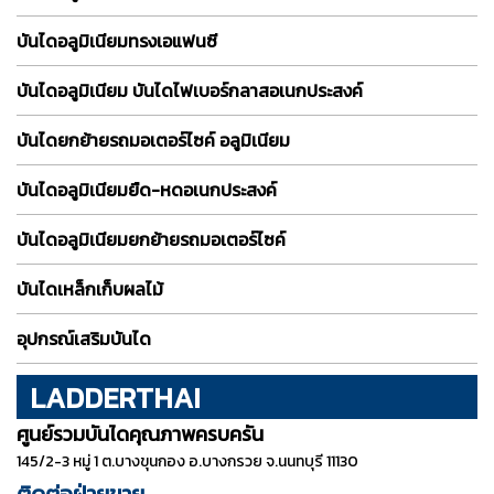
บันไดอลูมิเนียมทรงเอแฟนซี
บันไดอลูมิเนียม บันไดไฟเบอร์กลาสอเนกประสงค์
บันไดยกย้ายรถมอเตอร์ไซค์ อลูมิเนียม
บันไดอลูมิเนียมยืด-หดอเนกประสงค์
บันไดอลูมิเนียมยกย้ายรถมอเตอร์ไซค์
บันไดเหล็กเก็บผลไม้
อุปกรณ์เสริมบันได
LADDERTHAI
ศูนย์รวมบันไดคุณภาพครบครัน
145/2-3 หมู่ 1 ต.บางขุนกอง อ.บางกรวย จ.นนทบุรี 11130