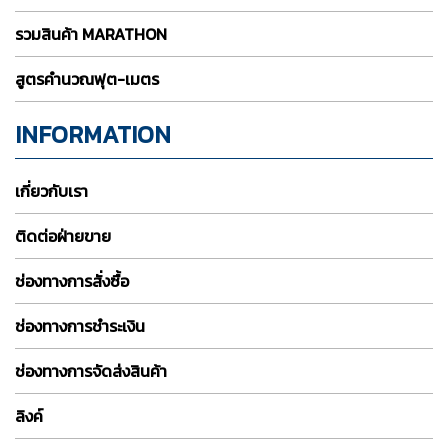
รวมสินค้า MARATHON
สูตรคำนวณฟุต-เมตร
INFORMATION
เกี่ยวกับเรา
ติดต่อฝ่ายขาย
ช่องทางการสั่งซื้อ
ช่องทางการชำระเงิน
ช่องทางการจัดส่งสินค้า
ลิงค์