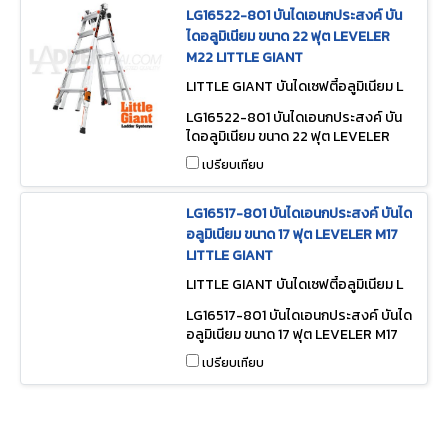
LG16522-801 บันไดเอนกประสงค์ บัน
ไดอลูมิเนียม ขนาด 22 ฟุต LEVELER
M22 LITTLE GIANT
LITTLE GIANT บันไดเซฟตี้อลูมิเนียม L
G16522-801
LG16522-801 บันไดเอนกประสงค์ บัน
ไดอลูมิเนียม ขนาด 22 ฟุต LEVELER
M22 LITTLE GIANT
เปรียบเทียบ
LG16517-801 บันไดเอนกประสงค์ บันได
อลูมิเนียม ขนาด 17 ฟุต LEVELER M17
LITTLE GIANT
LITTLE GIANT บันไดเซฟตี้อลูมิเนียม L
G16517-801
LG16517-801 บันไดเอนกประสงค์ บันได
อลูมิเนียม ขนาด 17 ฟุต LEVELER M17
LITTLE GIANT
เปรียบเทียบ