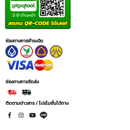
ช่องทางการชำระเงิน
ช่องทางการจัดส่ง
ติดตามข่าวสาร / โปรโมชั่นได้ทาง