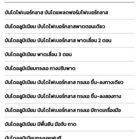
บันไดไฟเบอร์กลาส บันไดแพลตฟอร์มไฟเบอร์กลาส
บันไดอลูมิเนียม บันไดไฟเบอร์กลาสพาดตอนเดียว
บันไดอลูมิเนียม บันไดไฟเบอร์กลาส พาดเลื่อน 2 ตอน
บันไดอลูมิเนียม พาดเลื่อน 3 ตอน
บันไดอลูมิเนียมทรงเอ กางปรับพาด
บันไดอลูมิเนียม บันไดไฟเบอร์กลาส ทรงเอ ขึ้น-ลงทางเดียว
บันไดอลูมิเนียม บันไดไฟเบอร์กลาส ทรงเอ ขึ้น-ลงสองทาง
บันไดอลูมิเนียม บันไดไฟเบอร์กลาส ทรงเอ มีถาดเครื่องมือ
บันไดอลูมิเนียม มีพื้นยืน มือจับ ถาด
บันไดอลูมิเนียมทรงเอแฟนซี