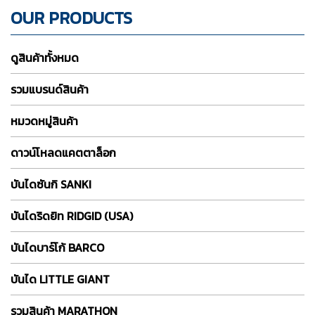
OUR PRODUCTS
ดูสินค้าทั้งหมด
รวมแบรนด์สินค้า
หมวดหมู่สินค้า
ดาวน์โหลดแคตตาล็อก
บันไดซันกิ SANKI
บันไดริดยิท RIDGID (USA)
บันไดบาร์โก้ BARCO
บันได LITTLE GIANT
รวมสินค้า MARATHON