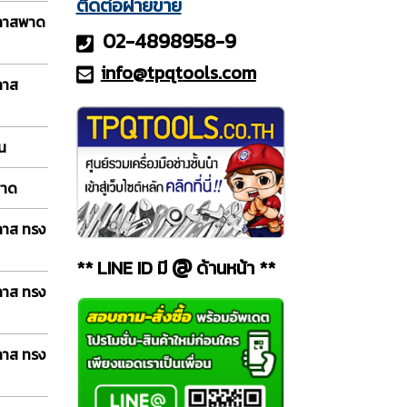
ติดต่อฝ่ายขาย
กลาสพาด
02-4898958-9
info@tpqt
ools.com
ลาส
อน
พาด
ลาส ทรง
@
** LINE ID มี
ด้านหน้า **
ลาส ทรง
ลาส ทรง