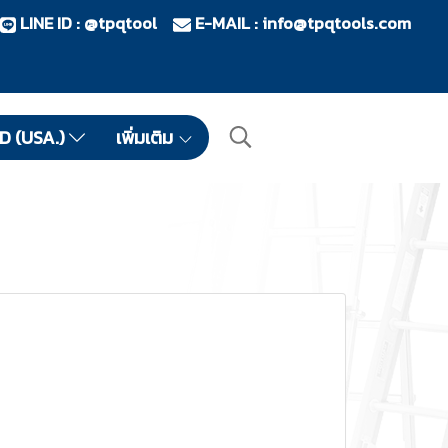
LINE ID : @tpqtool
E-MAIL :
info@tpqtools.com
ID (USA.)
เพิ่มเติม