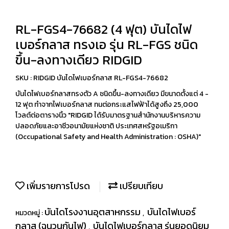
RL-FGS4-76682 (4 ฟุต) บันไดไฟ
เบอร์กลาส ทรงเอ รุ่น RL-FGS ชนิด
ขึ้น-ลงทางเดียว RIDGID
SKU : RIDGID บันไดไฟเบอร์กลาส RL-FGS4-76682
บันไดไฟเบอร์กลาสทรงตัว A ชนิดขึ้น-ลงทางเดียว มีขนาดตั้งแต่ 4 -
12 ฟุต ทำจากไฟเบอร์กลาส ทนต่อกระแสไฟฟ้าได้สูงถึง 25,000
โวลต์ต่อตารางนิ้ว "RIDGID ได้รับมาตรฐานสำนักงานบริหารความ
ปลอดภัยและอาชีวอนามัยแห่งชาติ ประเทศสหรัฐอเมริกา
(Occupational Safety and Health Administration : OSHA)"
เพิ่มรายการโปรด
เปรียบเทียบ
บันไดโรงงานอุตสาหกรรม
บันไดไฟเบอร์
หมวดหมู่ :
,
กลาส (ฉนวนกันไฟ)
บันไดไฟเบอร์กลาส รุ่นยอดนิยม
,