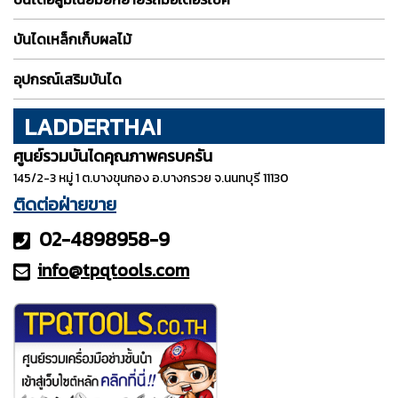
บันไดเหล็กเก็บผลไม้
อุปกรณ์เสริมบันได
LADDERTHAI
ศูนย์รวมบันไดคุณภาพครบครัน
145/2-3 หมู่ 1 ต.บางขุนกอง อ.บางกรวย จ.นนทบุรี 11130
ติดต่อฝ่ายขาย
02-4898958-9
info@tpqt
ools.com