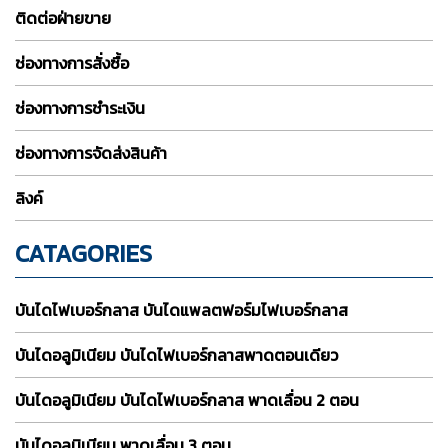
ติดต่อฝ่ายขาย
ช่องทางการสั่งซื้อ
ช่องทางการชำระเงิน
ช่องทางการจัดส่งสินค้า
ลิงค์
CATAGORIES
บันไดไฟเบอร์กลาส บันไดแพลตฟอร์มไฟเบอร์กลาส
บันไดอลูมิเนียม บันไดไฟเบอร์กลาสพาดตอนเดียว
บันไดอลูมิเนียม บันไดไฟเบอร์กลาส พาดเลื่อน 2 ตอน
บันไดอลูมิเนียม พาดเลื่อน 3 ตอน