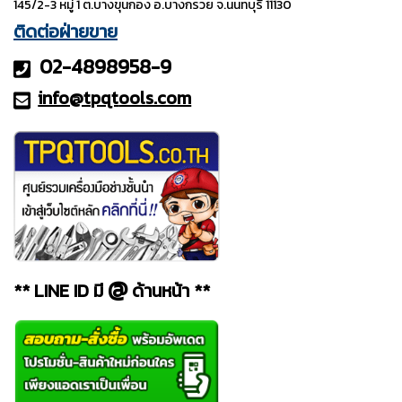
145/2-3 หมู่ 1 ต.บางขุนกอง อ.บางกรวย จ.นนทบุรี 11130
ติดต่อฝ่ายขาย
02-4898958-9
info@tpqt
ools.com
@
** LINE ID มี
ด้านหน้า **