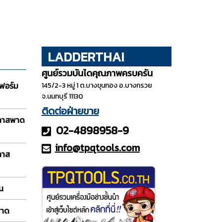
LADDERTHAI
ศูนย์รวมบันไดคุณภาพครบครัน
ฟอร์ม
145/2-3 หมู่ 1 ต.บางขุนกอง อ.บางกรวย
จ.นนทบุรี 11130
ติดต่อฝ่ายขาย
กลาสพาด
02-4898958-9
info@tpqt
ools.com
ลาส
อน
พาด