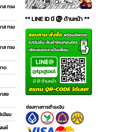
ลาส ทรง
@
** LINE ID มี
ด้านหน้า **
ลาส ทรง
ลาส ทรง
 ถาด
กลาสอ
ช่องทางการชำระเงิน
ิเนียม
สงค์