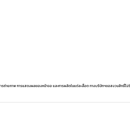
ารถ่ายภาพ การแสดงผลของหน้าจอ และการผลิตในแต่ละล็อต ทางบริษัทฯขอสงวนสิทธิ์ไม่รับเ