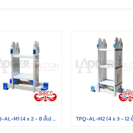
TPQ-AL-M1 (4 x 2 - 8 ขั้น) บันไดอเนกประสงค์อลูมิเนียม กาง พาด ทรง M "รุ่นข้อใหญ่" รุ่น M1 ขนาด 4 x 2 (8 ขั้น) BARCO