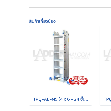
สินค้าเกี่ยวข้อง
TPQ-AL-M5 (4 x 6 - 24 ขั้น) บันไดอเนกประสงค์อลูมิเนียม กาง พาด ทรง M "รุ่นข้อใหญ่" รุ่น M5 ขนาด 4 x 6 (24 ขั้น) BARCO