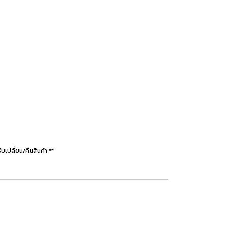
ปลี่ยน/คืนสินค้า **