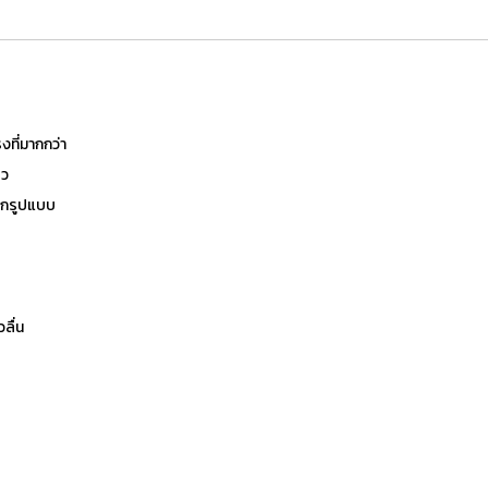
งที่มากกว่า
็ว
ุกรูปแบบ
ลื่น