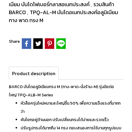
เนียม บันไดไฟเบอร์กลาสอเนกประสงค์
รวมสินค้า
,
BARCO
TPQ-AL-M บันไดอเนกประสงค์อลูมิเนียม
,
กาง พาด ทรง M
Share
Product description
BARCO บันไดอลูมิเนียมทรง M (กาง-พาด-นั่งร้าน-M) รุ่นข้อต่อ
ใหญ่ TPQ-ALB-M Series
หัวล็อครุ่นใหม่หนาและใหญ่ขึ้น 50% เพื่อความแข็งแรงที่มากก
ว่า
คันโยกอยู่ด้านนอก ปรับเปลี่ยนทรงได้ง่ายและรวดเร็ว
ปรับรูปทรงได้มากถึง 14 ทรง ตอบสนองการใช้งานทุกรูปแบบ