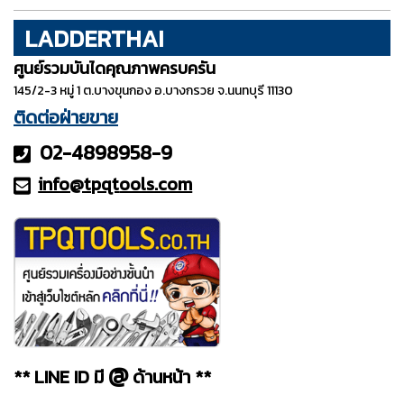
LADDERTHAI
ศูนย์รวมบันไดคุณภาพครบครัน
145/2-3 หมู่ 1 ต.บางขุนกอง อ.บางกรวย จ.นนทบุรี 11130
ติดต่อฝ่ายขาย
02-4898958-9
info@tpqt
ools.com
@
** LINE ID มี
ด้านหน้า **