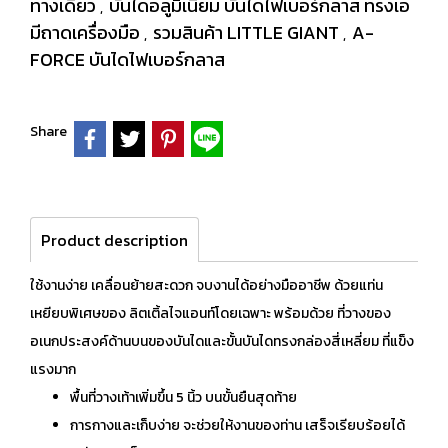
ทางเดียว
บันไดอลูมิเนียม บันไดไฟเบอร์กลาส ทรงเอ
,
มีถาดเครื่องมือ
รวมสินค้า LITTLE GIANT
A-
,
,
FORCE บันไดไฟเบอร์กลาส
Share
Product description
ใช้งานง่าย เคลื่อนย้ายสะดวก จบงานได้อย่างมืออาชีพ ด้วยแท่น
เหยียบพิเศษของ ลิตเติ้ลไจแอนท์โดยเฉพาะ พร้อมด้วย ที่วางของ
อเนกประสงค์ด้านบนของบันไดและขั้นบันไดทรงกล่องสี่เหลี่ยม ที่แข็ง
แรงมาก
พื้นที่วางเท้าเพิ่มขึ้น 5 นิ้ว บนขั้นยืนสุดท้าย
การกางและเก็บง่าย จะช่วยให้งานของท่าน เสร็จเรียบร้อยได้