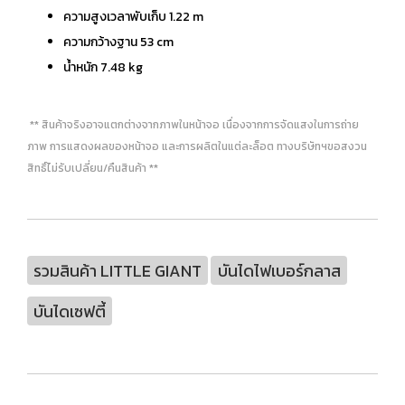
ความสูงเวลาพับเก็บ 1.22 m
ความกว้างฐาน 53 cm
น้ำหนัก 7.48 kg
** สินค้าจริงอาจแตกต่างจากภาพในหน้าจอ เนื่องจากการจัดแสงในการถ่าย
ภาพ การแสดงผลของหน้าจอ และการผลิตในแต่ละล็อต ทางบริษัทฯขอสงวน
สิทธิ์ไม่รับเปลี่ยน/คืนสินค้า **
รวมสินค้า LITTLE GIANT
บันไดไฟเบอร์กลาส
บันไดเซฟตี้