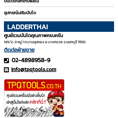
บันไดเหล็กเก็บผลไม้
อุปกรณ์เสริมบันได
LADDERTHAI
ศูนย์รวมบันไดคุณภาพครบครัน
145/2-3 หมู่ 1 ต.บางขุนกอง อ.บางกรวย จ.นนทบุรี 11130
ติดต่อฝ่ายขาย
02-4898958-9
info@tpqt
ools.com