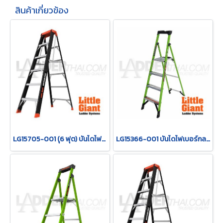
สินค้าเกี่ยวข้อง
LG15705-001 (ุ6 ฟุต) บันไดไฟเบอร์กลาส MicroBurst 6 ฟุต รุ่น 15705-001 "LITTLE GIANT"
LG15366-001 บันไดไฟเบอร์กลาส MIGHTYLITE 4 ขั้น 6' LITTLE GIANT