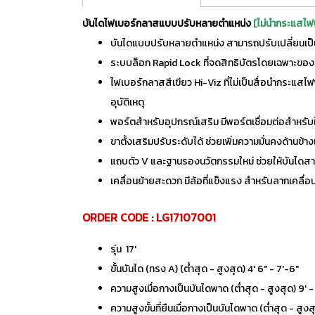
บันไดไฟเบอร์กลาสแบบปรับหลายตำแหน่ง
[ไม่นำกระแสไฟ
บันไดแบบปรับหลายตำแหน่ง สามารถปรับเปลี่ยนเป็
ระบบล็อก Rapid Lock ที่จดสิทธิบัตรโดยเฉพาะของ 
ไฟเบอร์กลาสสีเขียว Hi-Viz ที่ไม่เป็นสื่อนำกระแสไ
อุบัติเหตุ
พอร์ตสำหรับอุปกรณ์เสริม มีพอร์ตเชื่อมต่อสำหรับ
ขาตั้งเสริมปรับระดับได้ ช่วยเพิ่มความมั่นคงด้านข้
แถบตัว V และฐานรองนวัตกรรมใหม่ ช่วยให้บันไดสา
เคลื่อนย้ายสะดวก มีล้อที่แข็งแรง สำหรับลากเคลื่อนย
ORDER CODE : LG17107001
รุ่น 17'
ขั้นบันได (ทรง A) (ต่ำสุด - สูงสุด) 4' 6" - 7'-6"
ความสูงเมื่อกางเป็นบันไดพาด (ต่ำสุด - สูงสุด) 9' - 
ความสูงขั้นที่ยืนเมื่อกางเป็นบันไดพาด (ต่ำสุด - สูงสุด