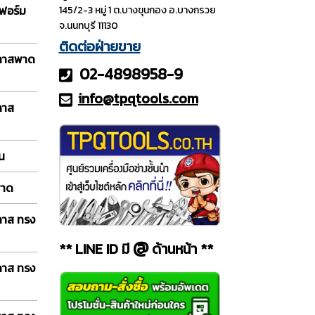
ฟอร์ม
145/2-3 หมู่ 1 ต.บางขุนกอง อ.บางกรวย
จ.นนทบุรี 11130
ติดต่อฝ่ายขาย
กลาสพาด
02-4898958-9
info@tpqt
ools.com
ลาส
อน
พาด
ลาส ทรง
@
** LINE ID มี
ด้านหน้า **
ลาส ทรง