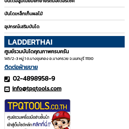
บันไดอลูมิเนียมยกย้ายรถมอเตอร์ไซค์
บันไดเหล็กเก็บผลไม้
อุปกรณ์เสริมบันได
LADDERTHAI
ศูนย์รวมบันไดคุณภาพครบครัน
145/2-3 หมู่ 1 ต.บางขุนกอง อ.บางกรวย จ.นนทบุรี 11130
ติดต่อฝ่ายขาย
02-4898958-9
info@tpqt
ools.com