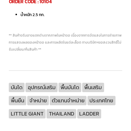
ORDER CODE : 10104
น้ำหนัก 2.5 กก.
** สินค้าจริงอาจแตกต่างจากภาพในหน้าจอ เนื่องจากการจัดแสงในการถ่ายภาพ
การแสดงผลของหน้าจอ และการผลิตในแต่ละล็อต ทางบริษัทฯขอสงวนสิทธิ์ไม่
รับเปลี่ยน/คืนสินค้า **
บันได
อุปกรณ์เสริม
พื้นบันได
พื้นเสริม
พื้นยืน
จำหน่าย
ตัวแทนจำหน่าย
ประเทศไทย
LITTLE GIANT
THAILAND
LADDER