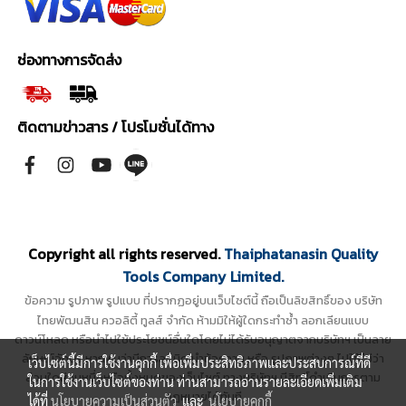
ช่องทางการจัดส่ง
ติดตามข่าวสาร / โปรโมชั่นได้ทาง
Copyright all rights reserved.
Thaiphatanasin Quality
Tools Company Limited.
ข้อความ รูปภาพ รูปแบบ ที่ปรากฏอยู่บนเว็บไซต์นี้ ถือเป็นลิขสิทธิ์ของ บริษัท
ไทยพัฒนสิน ควอลิตี้ ทูลส์ จำกัด ห้ามมิให้ผู้ใดกระทำซ้ำ ลอกเลียนแบบ
ดาวน์โหลด หรือนำไปใช้ประโยชน์อื่นใดโดยไม่ได้รับอนุญาตจากบริษัทฯ เป็นลาย
ลักษณ์อักษร หากพบว่ามีการละเมิด นำข้อความ หรือ รูปภาพต่างๆ ไปใช้ไม่ว่า
เว็บไซต์นี้มีการใช้งานคุกกี้ เพื่อเพิ่มประสิทธิภาพและประสบการณ์ที่ดี
ส่วนใดส่วนหนึ่งหรือทั้งหมดของเว็บไซต์ ทางบริษัทฯ มีสิทธิ์ดำเนินการตาม
ในการใช้งานเว็บไซต์ของท่าน ท่านสามารถอ่านรายละเอียดเพิ่มเติม
กฎหมายได้ทันที
ได้ที่
นโยบายความเป็นส่วนตัว
และ
นโยบายคุกกี้