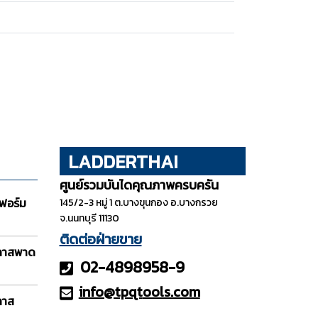
LADDERTHAI
ศูนย์รวมบันไดคุณภาพครบครัน
ฟอร์ม
145/2-3 หมู่ 1 ต.บางขุนกอง อ.บางกรวย
จ.นนทบุรี 11130
ติดต่อฝ่ายขาย
กลาสพาด
02-4898958-9
info@tpqt
ools.com
ลาส