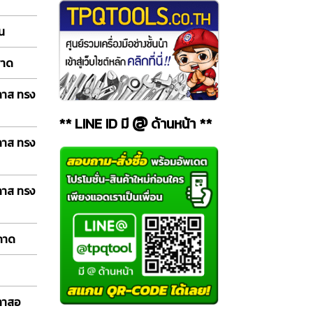
อน
พาด
ลาส ทรง
@
** LINE ID มี
ด้านหน้า **
ลาส ทรง
ลาส ทรง
 ถาด
กลาสอ