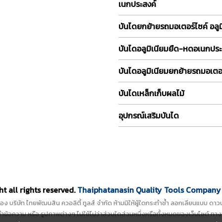
เนกประสงค์
บันไดยกย้ายรถมอเตอร์ไซค์ อลูม
บันไดอลูมิเนียมยืด-หดอเนกประ
บันไดอลูมิเนียมยกย้ายรถมอเตอร
บันไดเหล็กเก็บผลไม้
อุปกรณ์เสริมบันได
t all rights reserved.
Thaiphatanasin Quality Tools Company 
ิ์ของ บริษัท ไทยพัฒนสิน ควอลิตี้ ทูลส์ จำกัด ห้ามมิให้ผู้ใดกระทำซ้ำ ลอกเลียนแบบ 
ข้อความ หรือ รูปภาพต่างๆ ไปใช้ไม่ว่าส่วนใดส่วนหนึ่งหรือทั้งหมดของเว็บไซต์ ทาง