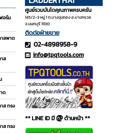
LADDERTHAI
ศูนย์รวมบันไดคุณภาพครบครัน
ฟอร์ม
145/2-3 หมู่ 1 ต.บางขุนกอง อ.บางกรวย
จ.นนทบุรี 11130
ติดต่อฝ่ายขาย
กลาสพาด
02-4898958-9
info@tpqt
ools.com
ลาส
อน
พาด
ลาส ทรง
@
** LINE ID มี
ด้านหน้า **
ลาส ทรง