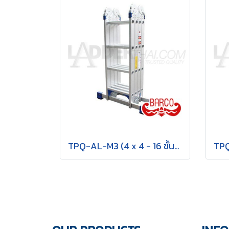
TPQ-AL-M3 (4 x 4 - 16 ขั้น) บันไดอเนกประสงค์อลูมิเนียม กาง พาด ทรง M "รุ่นข้อใหญ่" รุ่น M3 ขนาด 4 x 4 (16 ขั้น) BARCO