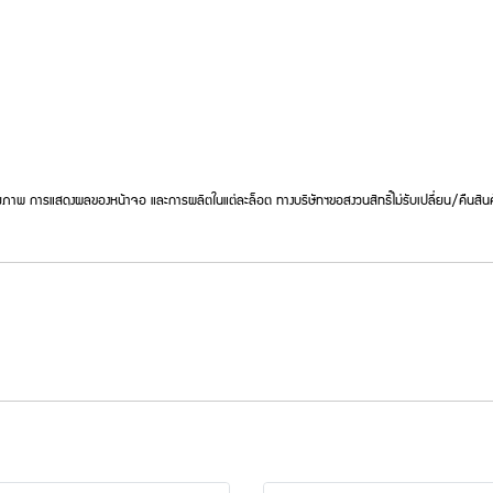
ภาพ การแสดงผลของหน้าจอ และการผลิตในแต่ละล็อต ทางบริษัทฯขอสงวนสิทธิ์ไม่รับเปลี่ยน/คืนสินค