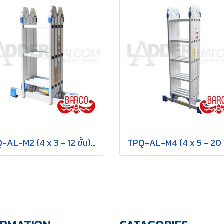
TPQ-AL-M2 (4 x 3 - 12 ขั้น) บันไดอเนกประสงค์อลูมิเนียม กาง พาด ทรง M "รุ่นข้อใหญ่" รุ่น M2 ขนาด 4 x 3 (12 ขั้น) BARCO