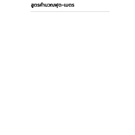
สูตรคำนวณฟุต-เมตร