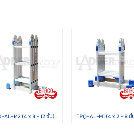
TPQ-AL-M2 (4 x 3 - 12 ขั้น) บันไดอเนกประสงค์อลูมิเนียม กาง พาด ทรง M "รุ่นข้อใหญ่" รุ่น M2 ขนาด 4 x 3 (12 ขั้น) BARCO