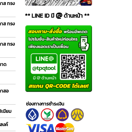
ลาส ทรง
@
** LINE ID มี
ด้านหน้า **
ลาส ทรง
ลาส ทรง
 ถาด
กลาสอ
ช่องทางการชำระเงิน
ิเนียม
สงค์