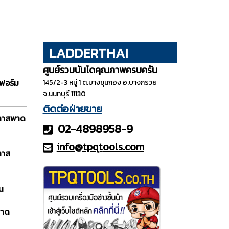
LADDERTHAI
ศูนย์รวมบันไดคุณภาพครบครัน
ฟอร์ม
145/2-3 หมู่ 1 ต.บางขุนกอง อ.บางกรวย
จ.นนทบุรี 11130
ติดต่อฝ่ายขาย
กลาสพาด
02-4898958-9
info@tpqt
ools.com
ลาส
อน
พาด