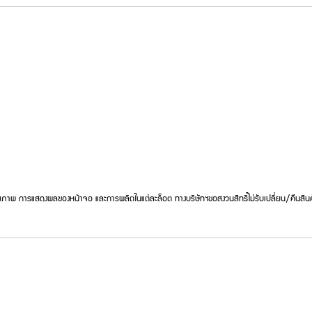
ภาพ การแสดงผลของหน้าจอ และการผลิตในแต่ละล็อต ทางบริษัทฯขอสงวนสิทธิ์ไม่รับเปลี่ยน/คืนสินค