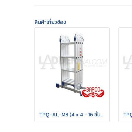
สินค้าเกี่ยวข้อง
TPQ-AL-M3 (4 x 4 - 16 ขั้น) บันไดอเนกประสงค์อลูมิเนียม กาง พาด ทรง M "รุ่นข้อใหญ่" รุ่น M3 ขนาด 4 x 4 (16 ขั้น) BARCO