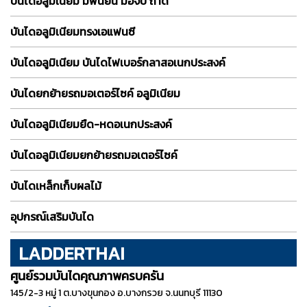
บันไดอลูมิเนียม มีพื้นยืน มือจับ ถาด
บันไดอลูมิเนียมทรงเอแฟนซี
บันไดอลูมิเนียม บันไดไฟเบอร์กลาสอเนกประสงค์
บันไดยกย้ายรถมอเตอร์ไซค์ อลูมิเนียม
บันไดอลูมิเนียมยืด-หดอเนกประสงค์
บันไดอลูมิเนียมยกย้ายรถมอเตอร์ไซค์
บันไดเหล็กเก็บผลไม้
อุปกรณ์เสริมบันได
LADDERTHAI
ศูนย์รวมบันไดคุณภาพครบครัน
145/2-3 หมู่ 1 ต.บางขุนกอง อ.บางกรวย จ.นนทบุรี 11130