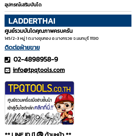
อุปกรณ์เสริมบันได
LADDERTHAI
ศูนย์รวมบันไดคุณภาพครบครัน
145/2-3 หมู่ 1 ต.บางขุนกอง อ.บางกรวย จ.นนทบุรี 11130
ติดต่อฝ่ายขาย
02-4898958-9
info@tpqt
ools.com
@
** LINE ID มี
ด้านหน้า **