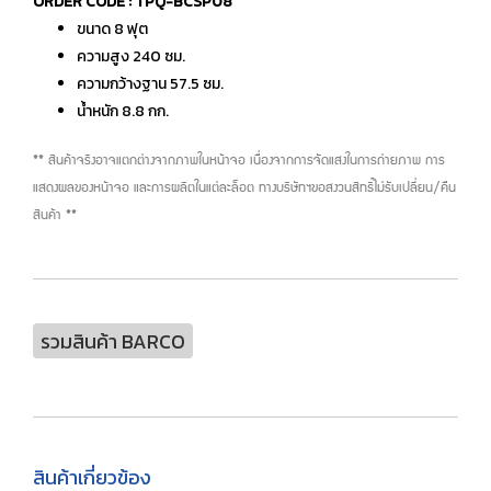
ORDER CODE : TPQ-BCSP08
ขนาด 8 ฟุต
ความสูง 240 ซม.
ความกว้างฐาน 57.5 ซม.
น้ำหนัก 8.8 กก.
** สินค้าจริงอาจแตกต่างจากภาพในหน้าจอ เนื่องจากการจัดแสงในการถ่ายภาพ การ
แสดงผลของหน้าจอ และการผลิตในแต่ละล็อต ทางบริษัทฯขอสงวนสิทธิ์ไม่รับเปลี่ยน/คืน
สินค้า **
รวมสินค้า BARCO
สินค้าเกี่ยวข้อง