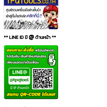
@
** LINE ID มี
ด้านหน้า **