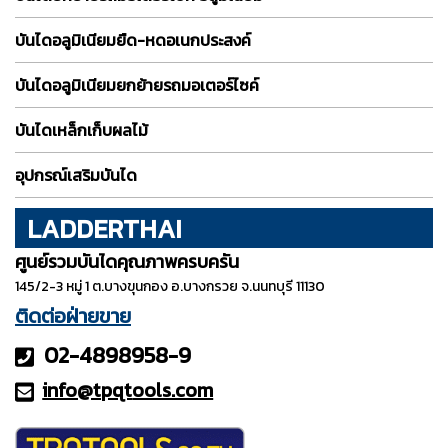
บันไดอลูมิเนียมยืด-หดอเนกประสงค์
บันไดอลูมิเนียมยกย้ายรถมอเตอร์ไซค์
บันไดเหล็กเก็บผลไม้
อุปกรณ์เสริมบันได
LADDERTHAI
ศูนย์รวมบันไดคุณภาพครบครัน
145/2-3 หมู่ 1 ต.บางขุนกอง อ.บางกรวย จ.นนทบุรี 11130
ติดต่อฝ่ายขาย
02-4898958-9
info@tpqt
ools.com