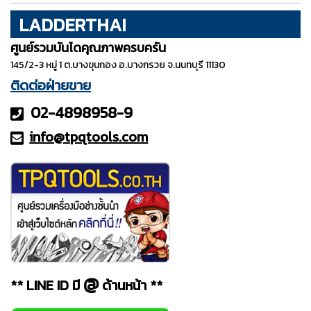
LADDERTHAI
ศูนย์รวมบันไดคุณภาพครบครัน
145/2-3 หมู่ 1 ต.บางขุนกอง อ.บางกรวย จ.นนทบุรี 11130
ติดต่อฝ่ายขาย
02-4898958-9
info@tpqt
ools.com
@
** LINE ID มี
ด้านหน้า **