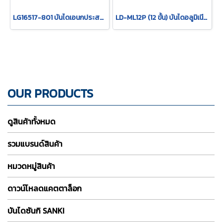
LG16517-801 บันไดเอนกประสงค์ บันไดอลูมิเนียม ขนาด 17 ฟุต LEVELER M17 LITTLE GIANT
LD-ML12P (12 ขั้น) บันไดอลูมิเนียมอเนกประสงค์พับได้ + พร้อมแพลท SANKI
OUR PRODUCTS
ดูสินค้าทั้งหมด
รวมแบรนด์สินค้า
หมวดหมู่สินค้า
ดาวน์โหลดแคตตาล็อก
บันไดซันกิ SANKI