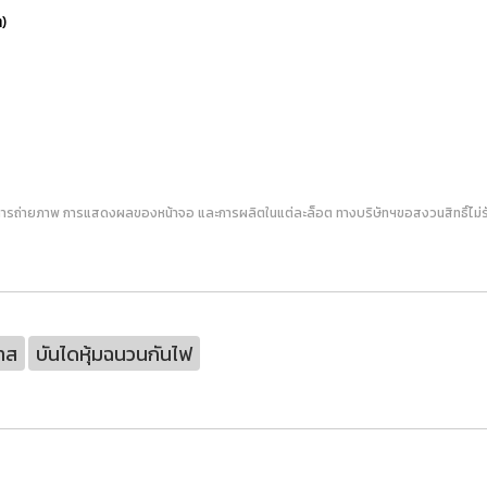
)
ารถ่ายภาพ การแสดงผลของหน้าจอ และการผลิตในแต่ละล็อต ทางบริษัทฯขอสงวนสิทธิ์ไม่รับเ
าส
บันไดหุ้มฉนวนกันไฟ