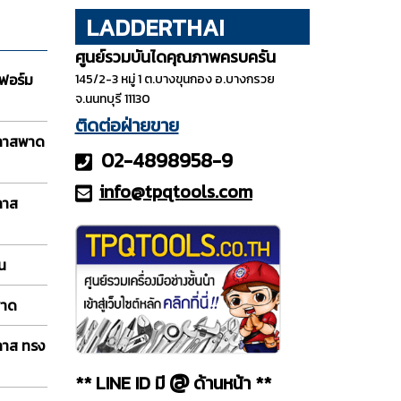
LADDERTHAI
ศูนย์รวมบันไดคุณภาพครบครัน
ฟอร์ม
145/2-3 หมู่ 1 ต.บางขุนกอง อ.บางกรวย
จ.นนทบุรี 11130
ติดต่อฝ่ายขาย
กลาสพาด
02-4898958-9
info@tpqt
ools.com
ลาส
อน
พาด
ลาส ทรง
@
** LINE ID มี
ด้านหน้า **