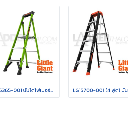
LG15365-001 บันไดไฟเบอร์กลาส MIGHTYLITE 3 ขั้น 5' LITTLE GIANT