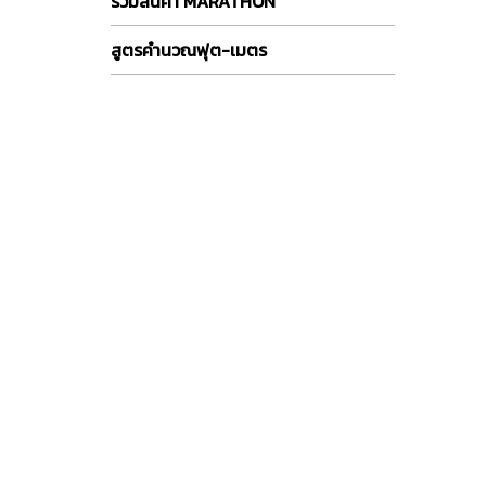
รวมสินค้า MARATHON
สูตรคำนวณฟุต-เมตร