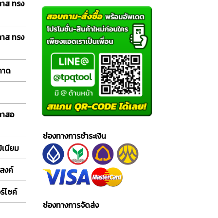
ลาส ทรง
ลาส ทรง
 ถาด
กลาสอ
ช่องทางการชำระเงิน
ิเนียม
สงค์
์ไซค์
ช่องทางการจัดส่ง