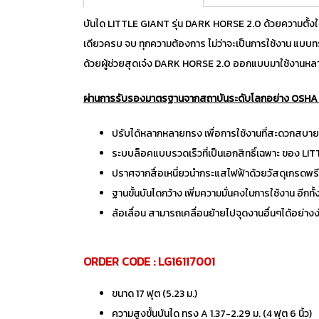
บันได LITTLE GIANT รุ่น DARK HORSE 2.0 ด้วยความตั้งใจ
เดียวครบ จบ ทุกความต้องการ ไม่ว่าจะเป็นการใช้งาน แบบท
ด้วยผู้ช่วยสุดเจ๋ง DARK HORSE 2.0 ออกแบบมาใช้งานหลา
ผ่านการรับรองมาตรฐานจากสถาบันระดับโลกอย่าง OSHA
ปรับได้หลากหลายทรง เพื่อการใช้งานที่สะดวกสบายแล
ระบบล็อคแบบรวดเร็วที่เป็นเอกสิทธิ์เฉพาะ ของ LI
ปราศจากสื่อเหนี่ยวนำกระแสไฟฟ้าด้วยวัสดุเกรดพรีเมี
ฐานขั้นบันไดกว้าง เพิ่มความมั่นคงในการใช้งาน อีกท
ล้อเลื่อน สามารถเคลื่อนย้ายไปจุดงานอื่นๆได้อย่าง
ORDER CODE : LG16117001
ขนาด 17 ฟุต (5.23 ม.)
ความสูงขั้นบันได ทรง A 1.37-2.29 ม. (4 ฟุต 6 นิ้ว)