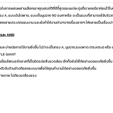
ในการผสมผสานเลือกเอาคุณสมบัติที่ดีที่่สุดของแต่ละรุ่นที่เราเคยมีมาก่อนไว้ใ
รง A, แบบบันไดพาด, แบบตั้งมุมฉาก 90 องศาหรือ จะเป็นแบบที่สามารถใช้บริเว
กหลายประเภทของงาน และยังทำให้งานต่างๆจากเรื่องยากๆ ให้กลายเป็นเรื่องง
 และ ANSI
ะง่ายต่อการใช้งานยิ่งขึ้น ไม่ว่าจะเป็นทรง A, มุมฉาก,แบบพาด (ทรงตรง) หรือ 
TTLE GIANT
่ยมไฟเบอร์กลาสที่เป็นมิตรต่อสิ่งแวดล้อม อีกทั้งยังใช้ให้อย่างปลอดภัยยิ่งขึ้น
ั้งตัวจับด้านข้างทีออกแบบมาเพื่อให้คุณทำงานได้อย่างปลอดภัยยิ่งขึ้น
ง่ายดาย ไม่ต้องเปลืองแรง