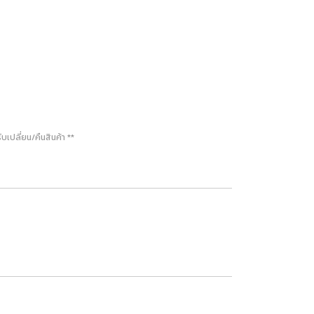
ปลี่ยน/คืนสินค้า **