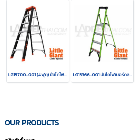
LG15700-001 (4 ฟุต) บันไดไฟเบอร์กลาส MicroBurst 4 ฟุต รุ่น 15700-001 "LITTLE GIANT"
LG15366-001 บันไดไฟเบอร์กลาส MIGHTYLITE 4 ขั้น 6' LITTLE GIANT
OUR PRODUCTS