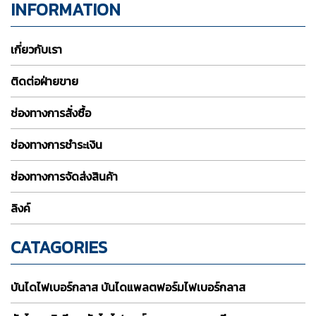
INFORMATION
เกี่ยวกับเรา
ติดต่อฝ่ายขาย
ช่องทางการสั่งซื้อ
ช่องทางการชำระเงิน
ช่องทางการจัดส่งสินค้า
ลิงค์
CATAGORIES
บันไดไฟเบอร์กลาส บันไดแพลตฟอร์มไฟเบอร์กลาส