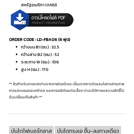
สหรัฐอเมริกา (ANSI)
ORDER CODE : LD-FBA06 (6 ฟุต)
กว้างบน B1 (ซม.) : 32.5
กว้างล่าง B2 (ซม.) : 52
ระยะทาง W (ซม.) : 106
สูง H (ซม.) : 170
** สินค้าจริงอาจแตกต่างจากภาพในหน้าจอ เนื่องจากการจัดแสงในการถ่ายภาพ
การแสดงผลของหน้าจอ และการผลิตในแต่ละล็อต ทางบริษัทฯขอสงวนสิทธิ์ไม่
รับเปลี่ยน/คืนสินค้า **
บันไดไฟเบอร์กลาส
บันไดทรงเอ ขึ้น-ลงทางเดียว