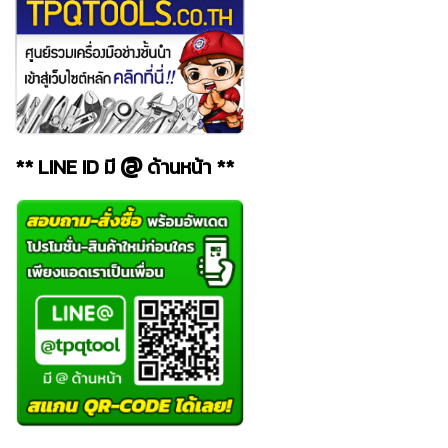
@
** LINE ID มี
ด้านหน้า **